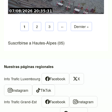
Página actual
1
Página
2
Página
3
Siguiente página
››
Última página
Dernier »
Paginación
Suscribirse a Hautes-Alpes (05)
Nuestras páginas regionales
Facebook
X
Info Trafic Luxembourg
Instagram
TikTok
Facebook
Instagram
Info Trafic Grand-Est