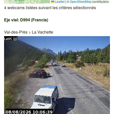
Leaflet
|
©
OpenStreetMap
contributors
4 webcams listées suivant les critères sélectionnés
Eje vial: D994 (Francia)
Val-des-Près
>
La Vachette