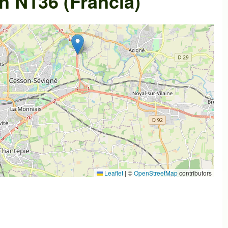
n N136 (Francia)
Leaflet
|
©
OpenStreetMap
contributors