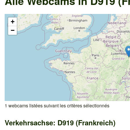
Alle Webcams in D919 (F
+
−
1 webcams listées suivant les critères sélectionnés
Verkehrsachse: D919 (Frankreich)