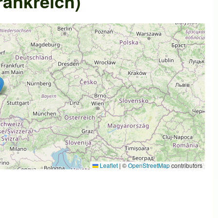
rankreich)
Leaflet
|
©
OpenStreetMap
contributors