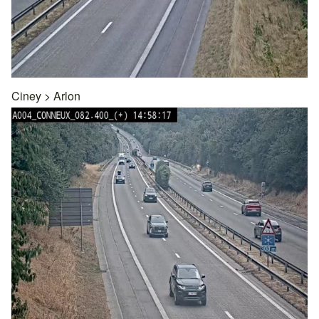
Ciney
>
Arlon