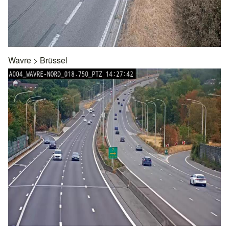
Wavre
>
Brüssel