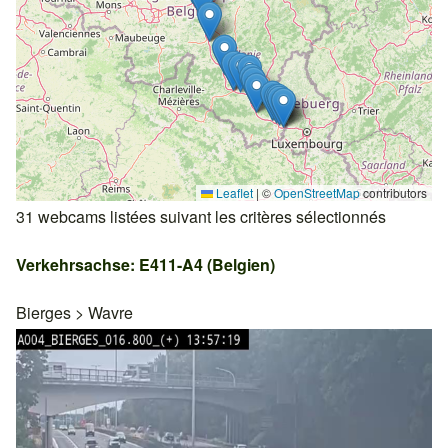
Leaflet
|
©
OpenStreetMap
contributors
31 webcams listées suivant les critères sélectionnés
Verkehrsachse: E411-A4 (Belgien)
Bierges
>
Wavre