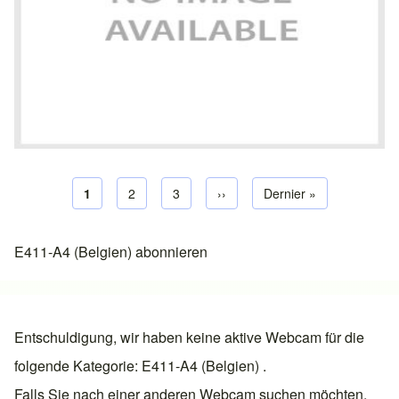
Aktuelle Seite
1
Seite
2
Seite
3
Nächste Seite
››
Letzte Seite
Dernier »
Seitennummerierung
E411-A4 (Belgien) abonnieren
Entschuldigung, wir haben keine aktive Webcam für die
folgende Kategorie: E411-A4 (Belgien) .
Falls Sie nach einer anderen Webcam suchen möchten,