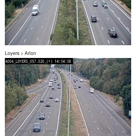
Loyers
>
Arlon