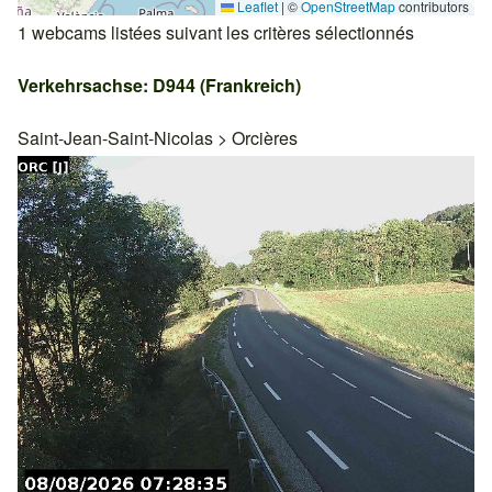
Leaflet
|
©
OpenStreetMap
contributors
1 webcams listées suivant les critères sélectionnés
Verkehrsachse: D944 (Frankreich)
Saint-Jean-Saint-Nicolas
>
Orcières