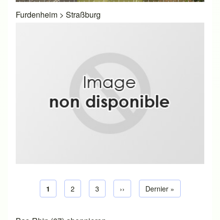
Furdenheim
>
Straßburg
Aktuelle Seite
1
Seite
2
Seite
3
Nächste Seite
››
Letzte Seite
Dernier »
Seitennummerierung