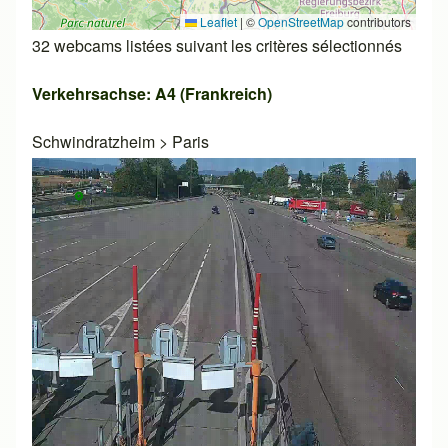
Leaflet
|
©
OpenStreetMap
contributors
32 webcams listées suivant les critères sélectionnés
Verkehrsachse: A4 (Frankreich)
Schwindratzheim
>
Paris