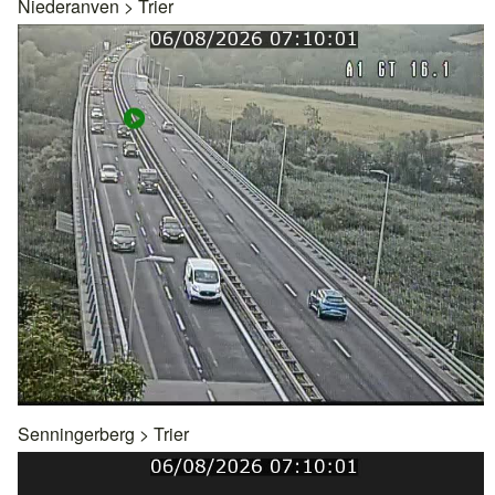
Niederanven
>
Trier
Senningerberg
>
Trier