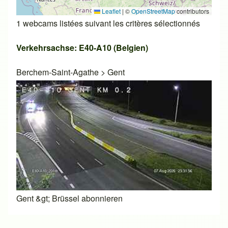
Leaflet
|
©
OpenStreetMap
contributors
1 webcams listées suivant les critères sélectionnés
Verkehrsachse: E40-A10 (Belgien)
Berchem-Saint-Agathe
>
Gent
Gent &gt; Brüssel abonnieren