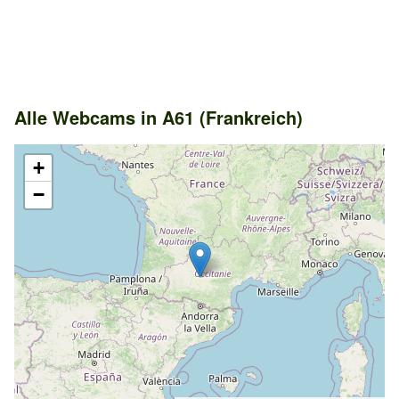
Alle Webcams in A61 (Frankreich)
+
−