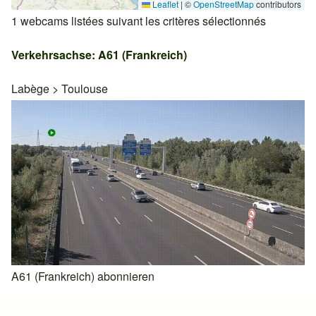
Leaflet
|
©
OpenStreetMap
contributors
1 webcams listées suivant les critères sélectionnés
Verkehrsachse: A61 (Frankreich)
Labège
>
Toulouse
A61 (Frankreich) abonnieren