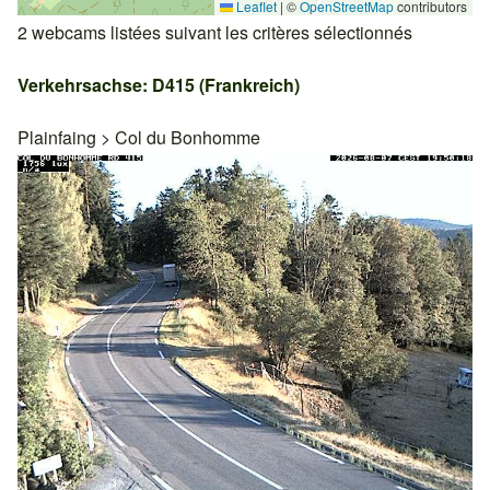
Leaflet
|
©
OpenStreetMap
contributors
2 webcams listées suivant les critères sélectionnés
Verkehrsachse: D415 (Frankreich)
Plainfaing
>
Col du Bonhomme