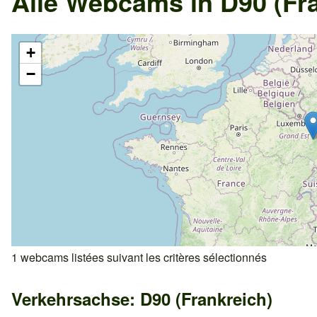
Alle Webcams in D90 (Fr
+
−
1 webcams listées suivant les critères sélectionnés
Verkehrsachse: D90 (Frankreich)