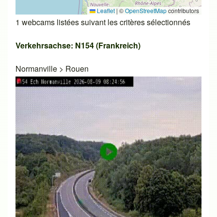
Leaflet
|
©
OpenStreetMap
contributors
1 webcams listées suivant les critères sélectionnés
Verkehrsachse: N154 (Frankreich)
Normanville
>
Rouen