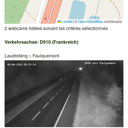
Leaflet
|
©
OpenStreetMap
contributors
2 webcams listées suivant les critères sélectionnés
Verkehrsachse: D910 (Frankreich)
Laudrefang
>
Faulquemont