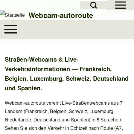
Open Sidebar Mai
Open Search Block
Skip to header
Zur Hauptnavigation springen
Direkt zum Inhalt
Skip to footer
Webcam-autoroute
Toggle main menu
Hauptnavigation
Suche
Straßen-Webcams & Live-
Suche Schließen
Verkehrsinformationen — Frankreich,
Belgien, Luxemburg, Schweiz, Deutschland
und Spanien.
Webcam-autoroute vereint Live-Straßenwebcams aus 7
Ländern (Frankreich, Belgien, Schweiz, Luxemburg,
Niederlande, Deutschland und Spanien) in 5 Sprachen.
Sehen Sie sich den Verkehr in Echtzeit nach Route (A7,