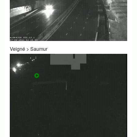
Veigné
>
Saumur