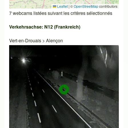
Leaflet
|
©
OpenStreetMap
contributors
7 webcams listées suivant les critères sélectionnés
Verkehrsachse: N12 (Frankreich)
Vert-en-Drouais
>
Alençon