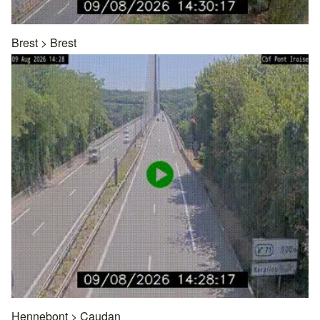
Brest
>
Brest
Hennebont
>
Caudan