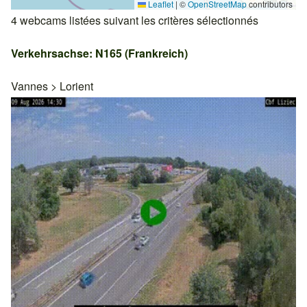
Leaflet
|
©
OpenStreetMap
contributors
4 webcams listées suivant les critères sélectionnés
Verkehrsachse: N165 (Frankreich)
Vannes
>
Lorient