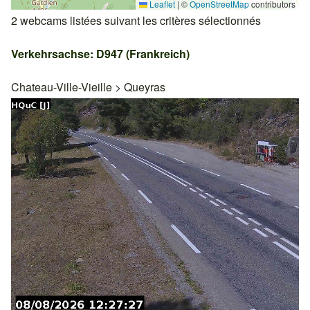
Leaflet
|
©
OpenStreetMap
contributors
2 webcams listées suivant les critères sélectionnés
Verkehrsachse: D947 (Frankreich)
Chateau-Ville-Vieille
>
Queyras