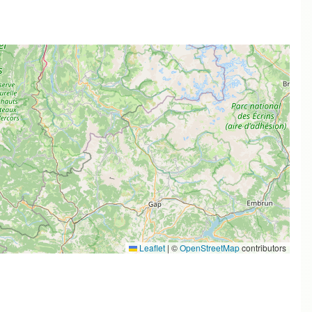
Leaflet
|
©
OpenStreetMap
contributors