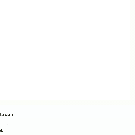
e auf:
ok