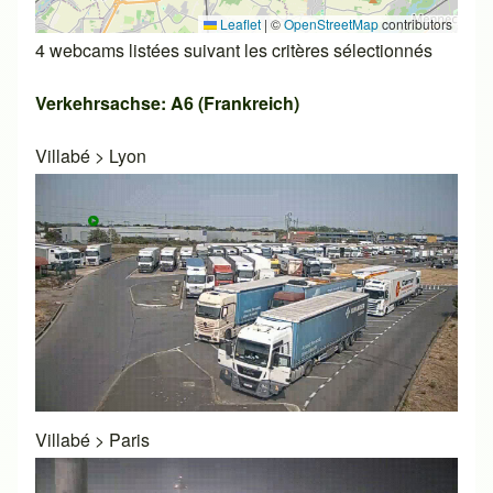
Leaflet
|
©
OpenStreetMap
contributors
4 webcams listées suivant les critères sélectionnés
Verkehrsachse: A6 (Frankreich)
Villabé
>
Lyon
Villabé
>
Paris