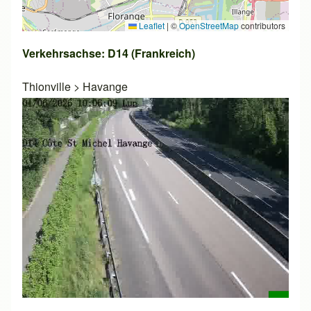
Leaflet
|
©
OpenStreetMap
contributors
Verkehrsachse: D14 (Frankreich)
Thionville
>
Havange