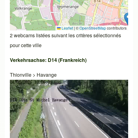
Leaflet
|
©
OpenStreetMap
contributors
2 webcams listées suivant les critères sélectionnés
pour cette ville
Verkehrsachse: D14 (Frankreich)
Thionville
>
Havange