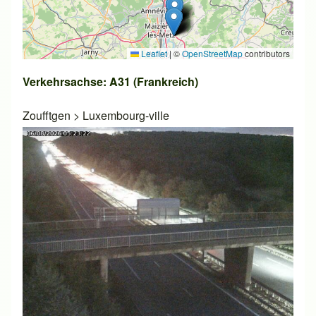
Leaflet
|
©
OpenStreetMap
contributors
Verkehrsachse: A31 (Frankreich)
Zoufftgen
>
Luxembourg-ville