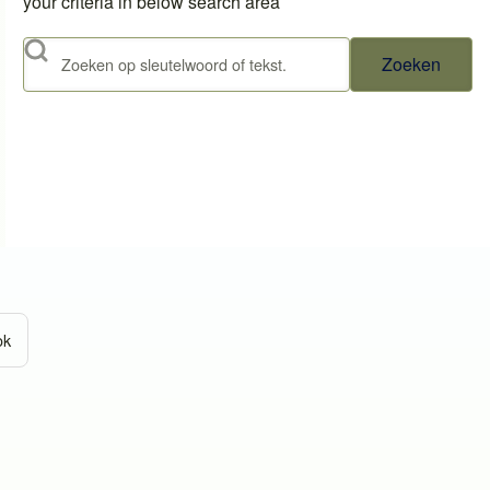
your criteria in below search area
Zoeken
ok