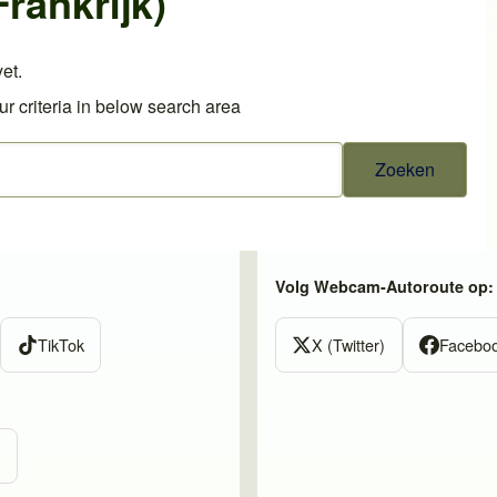
rankrijk)
et.
r criteria in below search area
Volg Webcam-Autoroute op:
TikTok
X (Twitter)
Facebo
m