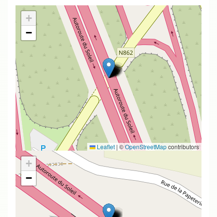
+
−
Leaflet
|
©
OpenStreetMap
contributors
+
−