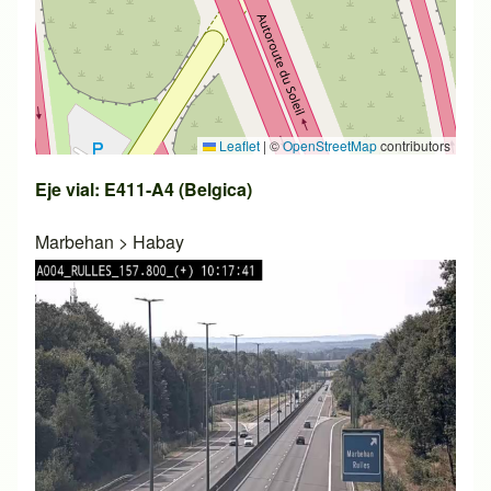
Leaflet
|
©
OpenStreetMap
contributors
Eje vial: E411-A4 (Belgica)
Marbehan
>
Habay