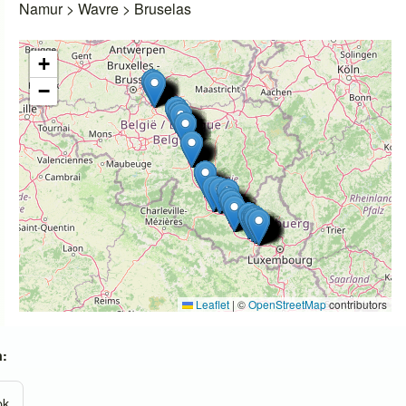
Namur > Wavre > Bruselas
+
−
Leaflet
|
©
OpenStreetMap
contributors
n:
ok