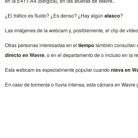
en la
E411-A4 (Belgica)
, en las afueras de
Wavre
..
¿El tráfico es fluido? ¿Es denso? ¿Hay algún
atasco
?
Las imágenes de la webcam y, posiblemente, el clip de víde
Otras personas interesadas en el
tiempo
también consultan 
directo en
Wavre
, o en el departamento de o incluso en la re
Esta webcam es especialmente popular cuando
nieva en
Wa
En caso de tormenta o lluvia intensa, esta cámara en
Wavre
g