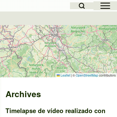
Open Sidebar Mai
Open Search Block
Leaflet
|
©
OpenStreetMap
contributors
Archives
Timelapse de vídeo realizado con