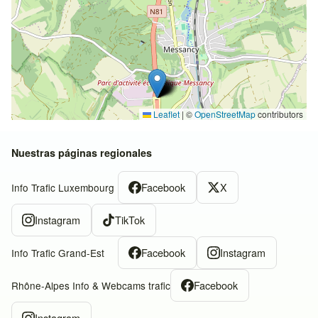
Leaflet
|
©
OpenStreetMap
contributors
Nuestras páginas regionales
Facebook
X
Info Trafic Luxembourg
Instagram
TikTok
Facebook
Instagram
Info Trafic Grand-Est
Facebook
Rhône-Alpes Info & Webcams trafic
Instagram