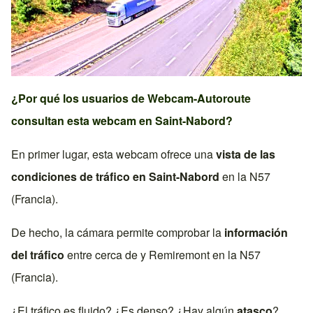
¿Por qué los usuarios de Webcam-Autoroute
consultan esta webcam en
Saint-Nabord
?
En primer lugar, esta webcam ofrece una
vista de las
condiciones de tráfico en
Saint-Nabord
en la
N57
(Francia)
.
De hecho, la cámara permite comprobar la
información
del tráfico
entre cerca de y
Remiremont
en la
N57
(Francia)
.
¿El tráfico es fluido? ¿Es denso? ¿Hay algún
atasco
?