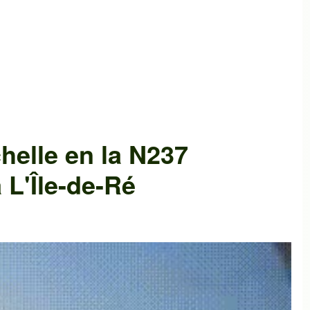
helle
en la
N237
a
L'Île-de-Ré