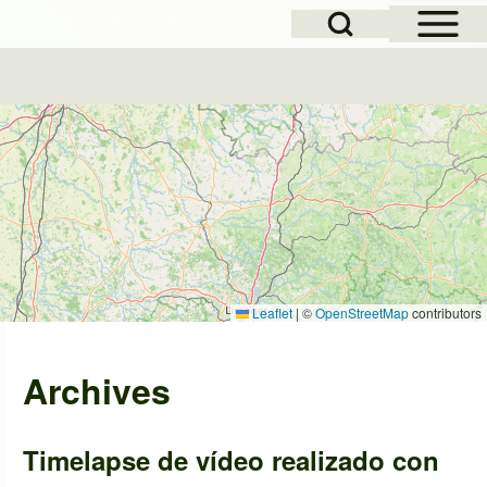
Open Sidebar Mai
Open Search Block
Leaflet
|
©
OpenStreetMap
contributors
Archives
Timelapse de vídeo realizado con