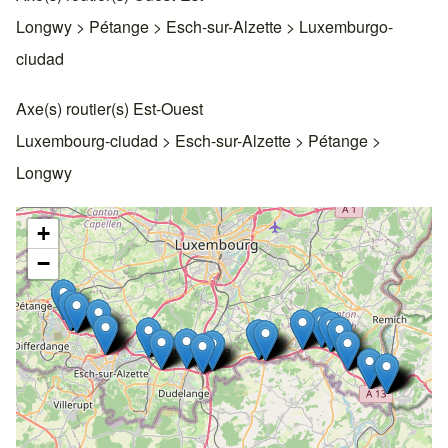
Longwy > Pétange > Esch-sur-Alzette > Luxemburgo-
ciudad
Axe(s) routier(s) Est-Ouest
Luxembourg-ciudad > Esch-sur-Alzette > Pétange >
Longwy
+
−