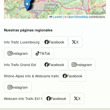
Leaflet
|
©
OpenStreetMap
contributors
Nuestras páginas regionales
Facebook
X
Info Trafic Luxembourg
Instagram
TikTok
Facebook
Instagram
Info Trafic Grand-Est
Facebook
Rhône-Alpes Info & Webcams trafic
Instagram
Facebook
X
Webcam Info Trafic E411