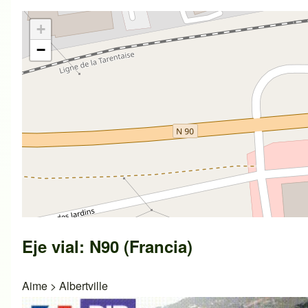
+
−
Eje vial: N90 (Francia)
Aime
>
Albertville