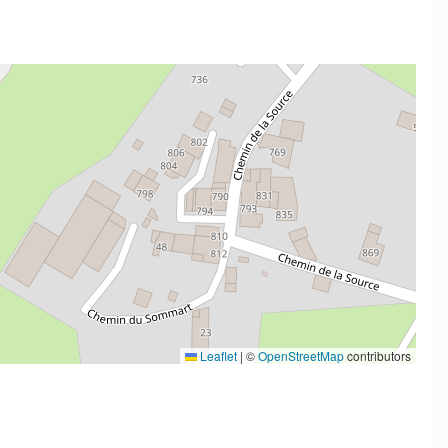
Leaflet
|
©
OpenStreetMap
contributors