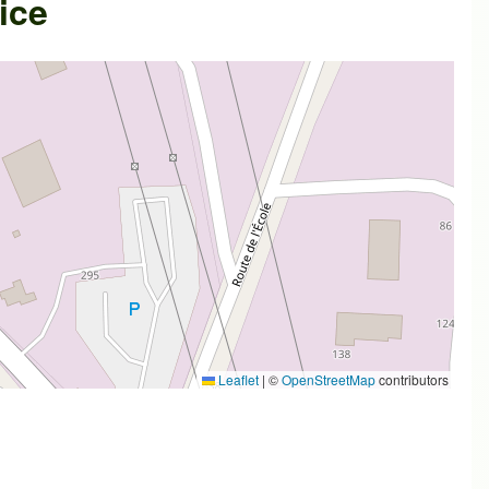
ice
Leaflet
|
©
OpenStreetMap
contributors