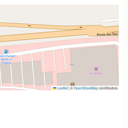
Leaflet
|
©
OpenStreetMap
contributors