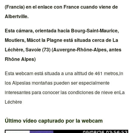
(Francia)
en el enlace con
France
cuando viene de
Albertville
.
Esta cámara, orientada hacia
Bourg-Saint-Maurice
,
Moutiers
,
Mâcot la Plagne
está situada cerca de
La
Léchère
,
Savoie (73)
(
Auvergne-Rhône-Alpes
, antes
Rhône Alpes
)
Esta webcam está situada a una altitud de 461 metros,in
los Alpes
las montañas pueden ser especialmente
interesantes para conocer las condiciones de nieve en
La
Léchère
Último vídeo capturado por la webcam