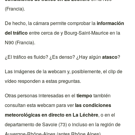
(Francia)
.
De hecho, la cámara permite comprobar la
información
del tráfico
entre cerca de y
Bourg-Saint-Maurice
en la
N90 (Francia)
.
¿El tráfico es fluido? ¿Es denso? ¿Hay algún
atasco
?
Las imágenes de la webcam y, posiblemente, el clip de
vídeo responden a estas preguntas.
Otras personas interesadas en el
tiempo
también
consultan esta webcam para ver
las condiciones
meteorológicas en directo en
La Léchère
, o en el
departamento de
Savoie (73)
o incluso en la región de
Auvergne-Rhône-Alpes
(antes
Rhône Alpes
).