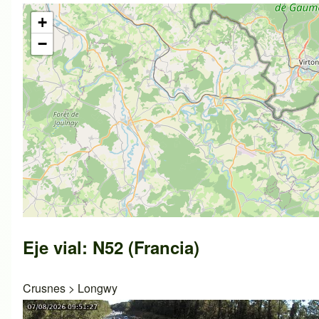
+
−
Eje vial: N52 (Francia)
Crusnes
>
Longwy