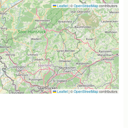
Leaflet
|
©
OpenStreetMap
contributors
Leaflet
|
©
OpenStreetMap
contributors