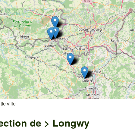
te ville
ection de >
Longwy