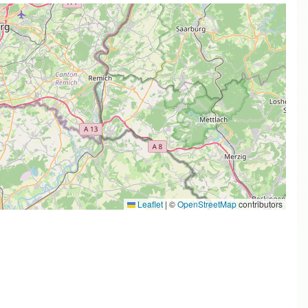
Leaflet
|
©
OpenStreetMap
contributors