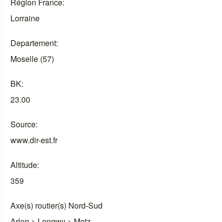
Région France
Lorraine
Departement
Moselle (57)
BK
23.00
Source
www.dir-est.fr
Altitude
359
Axe(s) routier(s) Nord-Sud
Arlon > Longwy > Metz