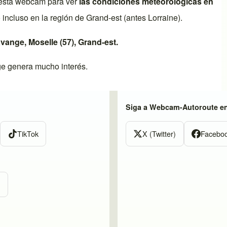
esta webcam para ver
las condiciones meteorológicas en
 incluso en la región de
Grand-est
(antes
Lorraine
).
vange
,
Moselle (57)
,
Grand-est
.
ge
genera mucho interés.
Siga a Webcam-Autoroute e
TikTok
X (Twitter)
Facebo
m