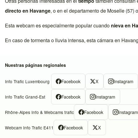
Otras personas interesadas en el
tiempo
también consultan 
directo en
Havange
, o en el departamento de
Moselle (57)
o
Esta webcam es especialmente popular cuando
nieva en
Ha
En caso de tormenta o lluvia intensa, esta cámara en
Havan
Nuestras páginas regionales
Facebook
X
Instagram
Info Trafic Luxembourg
Facebook
Instagram
Info Trafic Grand-Est
Facebook
Instagra
Rhône-Alpes Info & Webcams trafic
Facebook
X
Webcam Info Trafic E411