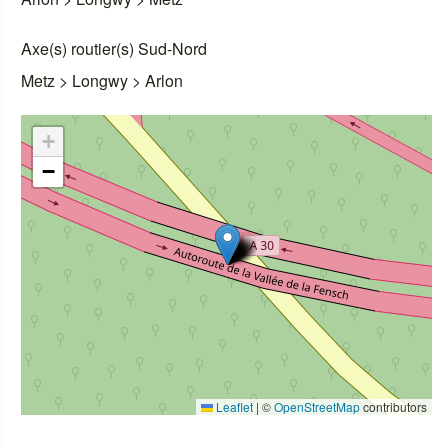
Axe(s) routier(s) Sud-Nord
Metz > Longwy > Arlon
+
−
Leaflet
|
©
OpenStreetMap
contributors