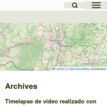
Open Sidebar Mai
Open Search Block
Leaflet
|
©
OpenStreetMap
contributors
Archives
Timelapse de vídeo realizado con