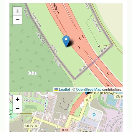
+
−
Leaflet
|
©
OpenStreetMap
contributors
+
−