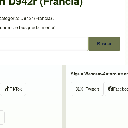
n D942r (Francia)
ategoría: D942r (Francia) .
cuadro de búsqueda inferior
Siga a Webcam-Autoroute e
TikTok
X (Twitter)
Facebo
m