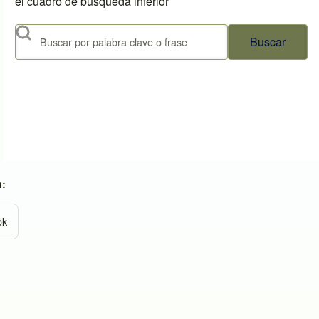
el cuadro de búsqueda inferior
Buscar
n:
ok