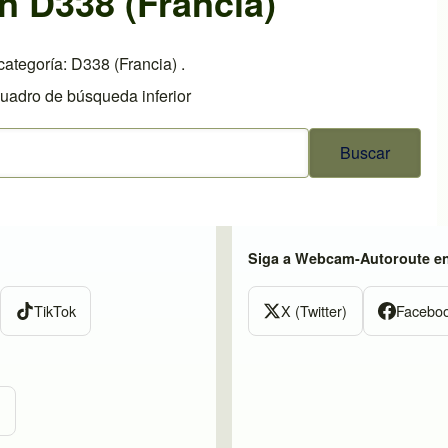
n D338 (Francia)
ategoría: D338 (Francia) .
cuadro de búsqueda inferior
Siga a Webcam-Autoroute e
TikTok
X (Twitter)
Facebo
m