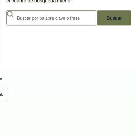
el cuadro de búsqueda inferior
Buscar
n:
ok