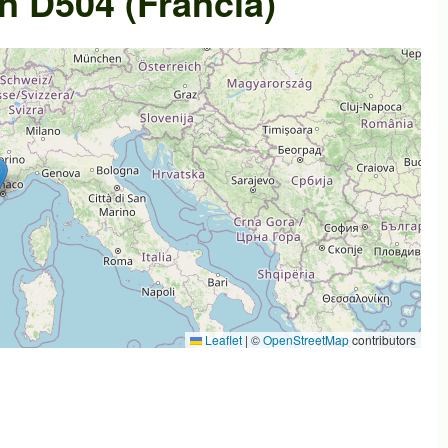
n D504 (Francia)
Leaflet
|
©
OpenStreetMap
contributors