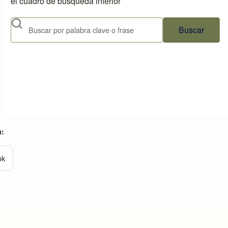
el cuadro de búsqueda inferior
Buscar
n:
ok