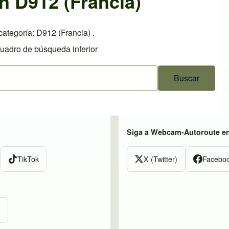
n D912 (Francia)
ategoría: D912 (Francia) .
cuadro de búsqueda inferior
Siga a Webcam-Autoroute e
TikTok
X (Twitter)
Facebo
m