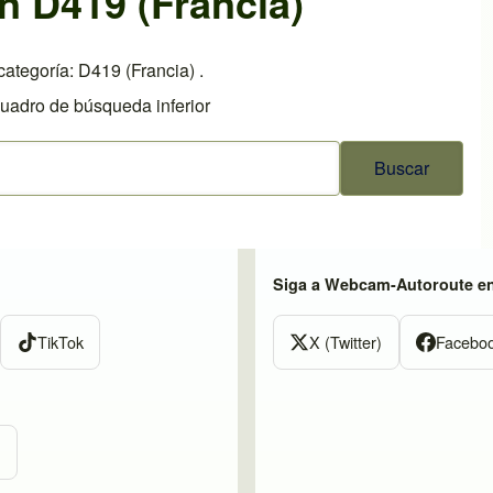
n D419 (Francia)
ategoría: D419 (Francia) .
cuadro de búsqueda inferior
Siga a Webcam-Autoroute e
TikTok
X (Twitter)
Facebo
m