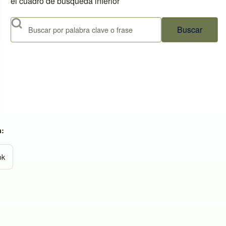
el cuadro de búsqueda inferior
Buscar
n:
ok