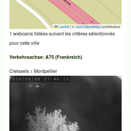
Leaflet
|
©
OpenStreetMap
contributors
1 webcams listées suivant les critères sélectionnés
pour cette ville
Verkehrsachse: A75 (Frankreich)
Creissels
>
Montpellier