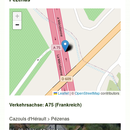
+
−
Leaflet
|
©
OpenStreetMap
contributors
Verkehrsachse: A75 (Frankreich)
Cazouls d'Hérault
>
Pézenas