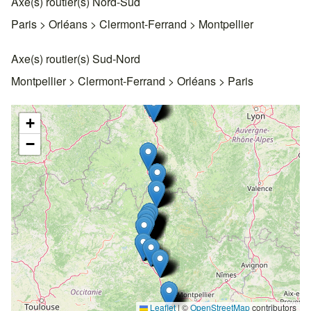
Axe(s) routier(s) Nord-Sud
Paris > Orléans > Clermont-Ferrand > Montpellier
Axe(s) routier(s) Sud-Nord
Montpellier > Clermont-Ferrand > Orléans > Paris
+
−
Leaflet
|
©
OpenStreetMap
contributors