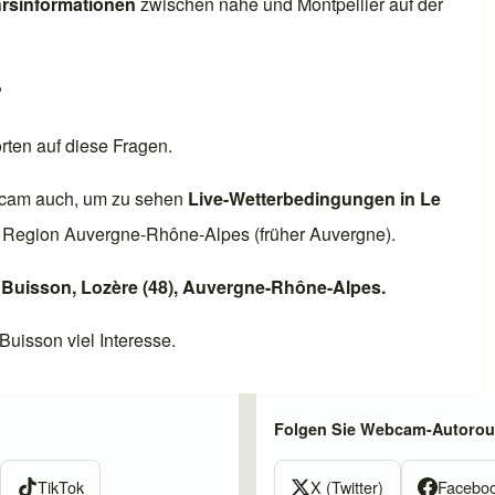
rsinformationen
zwischen nahe und
Montpellier
auf der
?
ten auf diese Fragen.
cam auch, um zu sehen
Live-Wetterbedingungen in
Le
r Region
Auvergne-Rhône-Alpes
(früher
Auvergne
).
 Buisson
,
Lozère (48)
,
Auvergne-Rhône-Alpes
.
 Buisson
viel Interesse.
Folgen Sie Webcam-Autorout
TikTok
X (Twitter)
Facebo