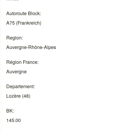
Autoroute Block
A75 (Frankreich)
Region
Auvergne-Rhône-Alpes
Région France
Auvergne
Departement
Lozère (48)
BK
145.00