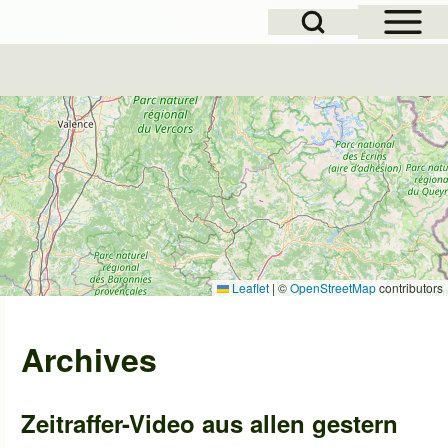
Open Sidebar Mai
Open Search Block
Leaflet
|
©
OpenStreetMap
contributors
Archives
Zeitraffer-Video aus allen gestern