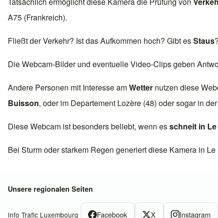
Tatsächlich ermöglicht diese Kamera die Prüfung von
Verkeh
A75 (Frankreich)
.
Fließt der Verkehr? Ist das Aufkommen hoch? Gibt es
Staus
Die Webcam-Bilder und eventuelle Video-Clips geben Antwor
Andere Personen mit Interesse am
Wetter
nutzen diese Web
Buisson
, oder im Departement
Lozère (48)
oder sogar in de
Diese Webcam ist besonders beliebt, wenn es
schneit in
Le
Bei Sturm oder starkem Regen generiert diese Kamera in
Le
Unsere regionalen Seiten
Facebook
X
Instagram
Info Trafic Luxembourg