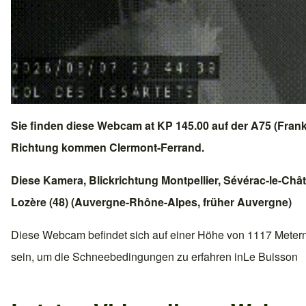
Sie finden diese Webcam at KP 145.00 auf der
A75 (Frank
Richtung kommen
Clermont-Ferrand
.
Diese Kamera, Blickrichtung
Montpellier
,
Sévérac-le-Châ
Lozère (48)
(
Auvergne-Rhône-Alpes
, früher
Auvergne
)
Diese Webcam befindet sich auf einer Höhe von 1117 Meter
sein, um die Schneebedingungen zu erfahren in
Le Buisson