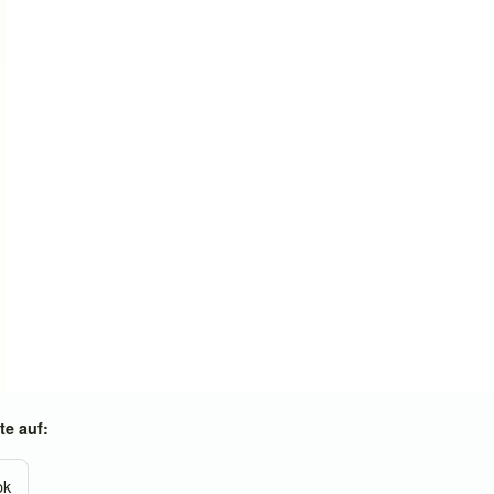
e auf:
ok