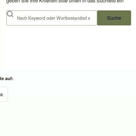
geben Sie Ihre Kriterien bitte unten in das Suchfeld ein
Suche
e auf:
ok