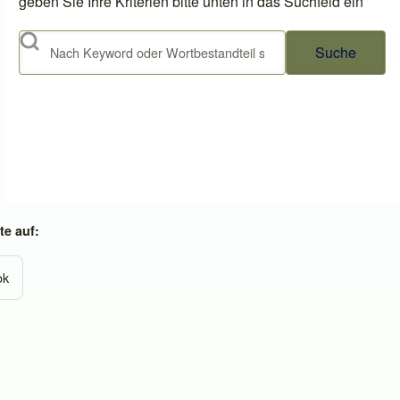
geben Sie Ihre Kriterien bitte unten in das Suchfeld ein
Suche
e auf:
ok