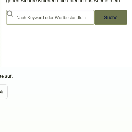
geben Sie Ihre Kriterien bitte unten in das Suchfeld ein
Suche
e auf:
ok