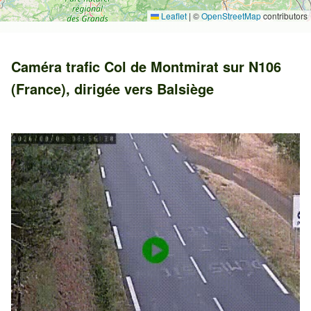
Leaflet
|
©
OpenStreetMap
contributors
Caméra trafic
Col de Montmirat
sur
N106
(France)
, dirigée vers
Balsiège