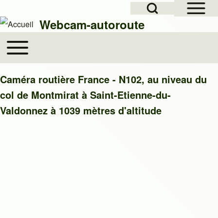
Open Sidebar Mai
Open Search Block
Skip to header
Skip to main navigation
Aller au contenu principal
Skip to footer
Webcam-autoroute
Toggle main menu
Main navigation
Rechercher
Caméra routière France - N102, au niveau du
col de Montmirat à Saint-Etienne-du-
Close search
Valdonnez à 1039 mètres d'altitude