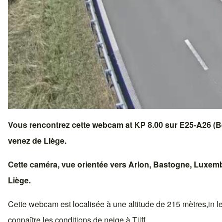
Vous rencontrez cette webcam at KP 8.00 sur
E25-A26 (B
venez de
Liège
.
Cette caméra, vue orientée vers
Arlon
,
Bastogne
,
Luxemb
Liège
.
Cette webcam est localisée à une altitude de 215 mètres,in
l
connaître les conditions de neige à
Tilff