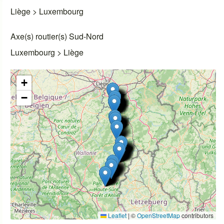
Liège > Luxembourg
Axe(s) routier(s) Sud-Nord
Luxembourg > Liège
+
−
Leaflet
|
©
OpenStreetMap
contributors