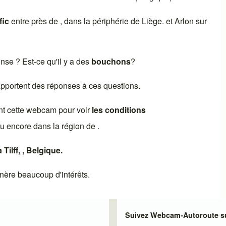
fic
entre près de , dans la périphérie de
Liège
. et
Arlon
sur
dense ? Est-ce qu'il y a des
bouchons
?
 apportent des réponses à ces questions.
nt cette webcam pour voir
les conditions
u encore dans la région de .
à
Tilff
, ,
Belgique
.
ère beaucoup d'intérêts.
Suivez Webcam-Autoroute su