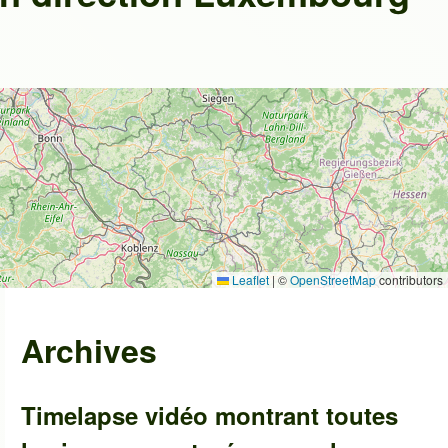
Leaflet
|
©
OpenStreetMap
contributors
Archives
Timelapse vidéo montrant toutes