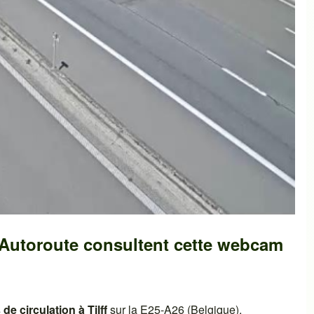
-Autoroute consultent cette webcam
 de circulation à
Tilff
sur la
E25-A26 (Belgique)
.