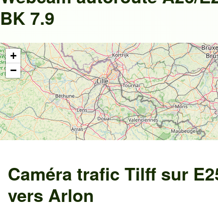
BK 7.9
+
−
Caméra trafic
Tilff
sur
E2
vers
Arlon