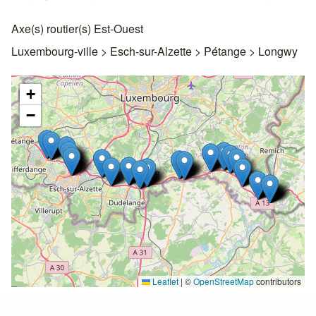
Axe(s) routier(s) Est-Ouest
Luxembourg-ville > Esch-sur-Alzette > Pétange > Longwy
+
−
Leaflet
|
©
OpenStreetMap
contributors