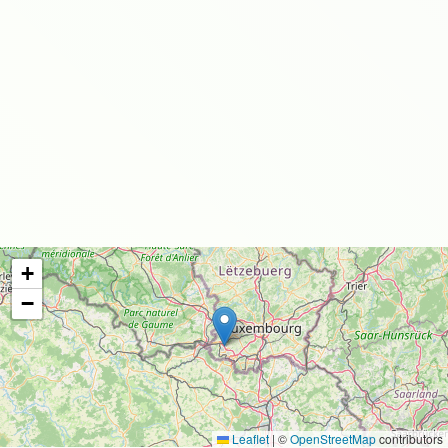
+
−
Leaflet
|
©
OpenStreetMap
contributors