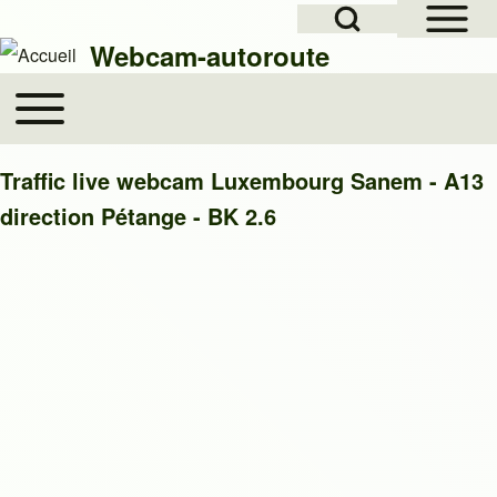
Open Sidebar Mai
Open Search Block
Skip to header
Skip to main navigation
Aller au contenu principal
Skip to footer
Webcam-autoroute
Toggle main menu
Main navigation
Rechercher
Traffic live webcam Luxembourg Sanem - A13
direction Pétange - BK 2.6
Close search