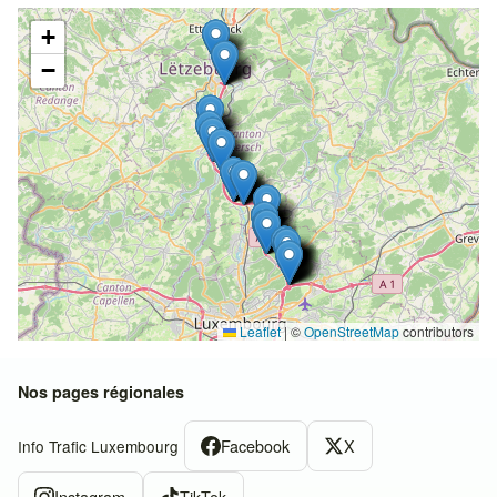
+
−
Leaflet
|
©
OpenStreetMap
contributors
Nos pages régionales
Facebook
X
Info Trafic Luxembourg
Instagram
TikTok