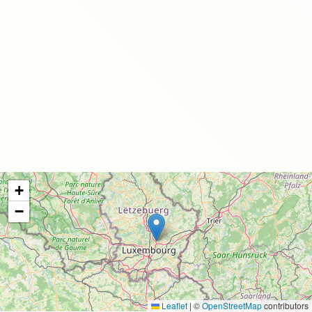
+
−
Leaflet
|
©
OpenStreetMap
contributors